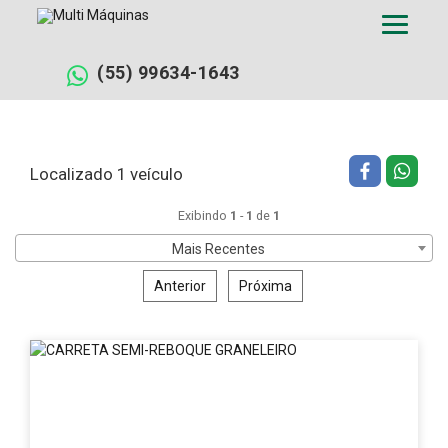
Pular
Filtrar busca
Limpar filtros
para
o
conteúdo
(55) 99634-1643
Localizado 1 veículo
Exibindo
1
-
1
de
1
Mais Recentes
Anterior
Próxima