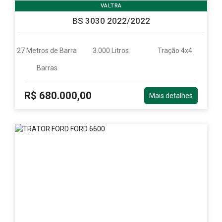
-
VALTRA
Rio
Grande
BS 3030 2022/2022
RS
do
Sul
sempre
27 Metros de Barra
3.000 Litros
Tração 4x4
com
ótimos
Barras
preços
e
R$ 680.000,00
Mais detalhes
poder
de
negociação.
Parceiro
Tratores
e
Colheitadeiras
dede
março
2013.