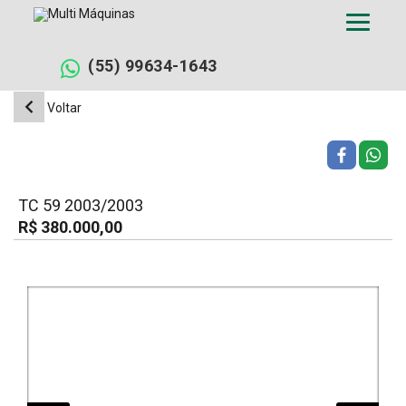
Pular
para
o
conteúdo
(55) 99634-1643
Voltar
TC 59 2003/2003
R$ 380.000,00