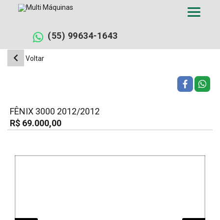
Pular
para
o
conteúdo
(55) 99634-1643
Voltar
FÊNIX 3000 2012/2012
R$ 69.000,00