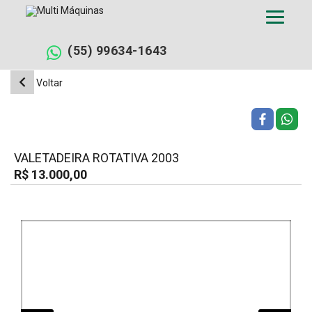
Pular
para
o
conteúdo
(55) 99634-1643
Voltar
VALETADEIRA ROTATIVA 2003
R$ 13.000,00